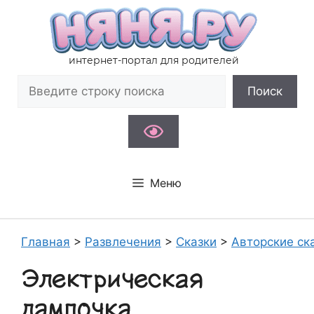
Перейти
к
содержимому
интернет-портал для родителей
Поиск
Поиск
Меню
Главная
>
Развлечения
>
Сказки
>
Авторские ск
Электрическая
лампочка