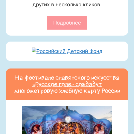
других в несколько кликов.
Подробнее
На фестивале славянского искусства
«Русское поле» создадут
многометровую хлебную карту России