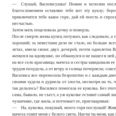
— Слушай, Василисушка! Помни и исполни после
благословением оставляю тебе вот эту куклу; бере
приключится тебе какое горе, дай ей поесть и спрос
несчастью.
Затем мать поцеловала дочку и померла.
После смерти жены купец потужил, как следовало, а п
хороший; за невестами дело не стало, но больше вс
летах, имела своих двух дочерей, почти однолеток В
женился на вдовушке, но обманулся и не нашел в ней
на все село красавица; мачеха и сестры завидовали е
трудов похудела, а от ветру и солнца почернела; совс
Василиса все переносила безропотно и с каждым дне
своими худела и дурнела от злости, несмотря на то, 
так делалось? Василисе помогала ее куколка. Без это
сама, бывало, не съест, а уж куколке оставит самый ла
чуланчике, где жила, и потчевает ее, приговаривая:
— На, куколка, покушай, моего горя послушай! Живу 
мачеха гонит меня с белого света. Научи ты меня, как 