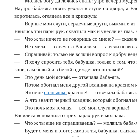
— Молись богу да ложись спать: утро вечера мудрен
Наутро баба-яга опять уехала в ступе со двора, а В
воротилась, оглядела все и крикнула:
— Верные мои слуги, сердечные други, выжмите из 
Явились три пары рук, схватили мак и унесли из глаз. 
— Что ж ты ничего не говоришь со мною? — сказала
— Не смела, — отвечала Василиса, — а если позволиш
— Спрашивай; только не всякий вопрос к добру ведет
— Я хочу спросить тебя, бабушка, только о том, что в
коне, сам белый и в белой одежде: кто он такой?
— Это день мой ясный, — отвечала баба-яга.
— Потом обогнал меня другой всадник на красном кон
— Это мое
солнышко
красное! — отвечала баба-яга.
— А что значит черный всадник, который обогнал ме
— Это ночь моя темная — всё мои слуги верные!
Василиса вспомнила о трех парах рук и молчала.
— Что ж ты еще не спрашиваешь? — молвила баба-я
— Будет с меня и этого; сама ж ты, бабушка, сказал