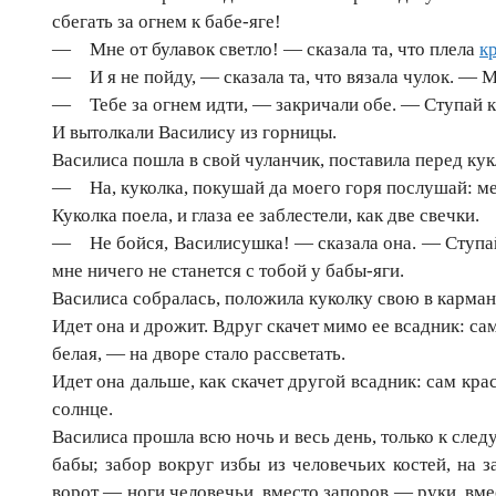
сбегать за огнем к бабе-яге!
— Мне от булавок светло! — сказала та, что плела
к
— И я не пойду, — сказала та, что вязала чулок. — М
— Тебе за огнем идти, — закричали обе. — Ступай к
И вытолкали Василису из горницы.
Василиса пошла в свой чуланчик, поставила перед ку
— На, куколка, покушай да моего горя послушай: мен
Куколка поела, и глаза ее заблестели, как две свечки.
— Не бойся, Василисушка! — сказала она. — Ступай,
мне ничего не станется с тобой у бабы-яги.
Василиса собралась, положила куколку свою в карман
Идет она и дрожит. Вдруг скачет мимо ее всадник: сам
белая, — на дворе стало рассветать.
Идет она дальше, как скачет другой всадник: сам кра
солнце.
Василиса прошла всю ночь и весь день, только к след
бабы; забор вокруг избы из человечьих костей, на з
ворот — ноги человечьи, вместо запоров — руки, вме