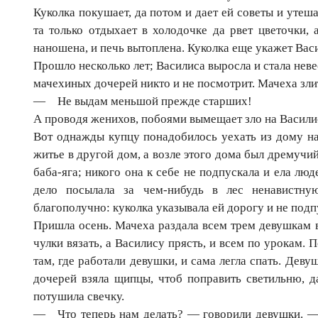
Куколка покушает, да потом и дает ей советы и утеша
та только отдыхает в холодочке да рвет цветочки, 
наношена, и печь вытоплена. Куколка еще укажет Васи
Прошло несколько лет; Василиса выросла и стала неве
мачехиных дочерей никто и не посмотрит. Мачеха зли
— Не выдам меньшой прежде старших!
А проводя женихов, побоями вымещает зло на Васили
Вот однажды купцу понадобилось уехать из дому на
житье в другой дом, а возле этого дома был дремучий 
баба-яга; никого она к себе не подпускала и ела люд
дело посылала за чем-нибудь в лес ненавистну
благополучно: куколка указывала ей дорогу и не подп
Пришла осень. Мачеха раздала всем трем девушкам 
чулки вязать, а Василису прясть, и всем по урокам. 
там, где работали девушки, и сама легла спать. Деву
дочерей взяла щипцы, чтоб поправить светильню, да
потушила свечку.
— Что теперь нам делать? — говорили девушки. — 