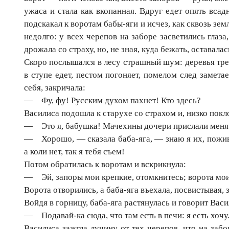
ужаса и стала как вкопанная. Вдруг едет опять всад
подскакал к воротам бабы-яги и исчез, как сквозь зе
недолго: у всех черепов на заборе засветились глаза,
дрожала со страху, но, не зная, куда бежать, оставалас
Скоро послышался в лесу страшный шум: деревья трещ
в ступе едет, пестом погоняет, помелом след замета
себя, закричала:
— Фу, фу! Русским духом пахнет! Кто здесь?
Василиса подошла к старухе со страхом и, низко покло
— Это я, бабушка! Мачехины дочери прислали меня з
— Хорошо, — сказала баба-яга, — знаю я их, поживи 
а коли нет, так я тебя съем!
Потом обратилась к воротам и вскрикнула:
— Эй, запоры мои крепкие, отомкнитесь; ворота мои
Ворота отворились, а баба-яга въехала, посвистывая, 
Войдя в горницу, баба-яга растянулась и говорит Васи
— Подавай-ка сюда, что там есть в печи: я есть хочу
Василиса зажгла лучину от тех черепов, что на забор