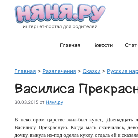
Перейти
к
содержимому
интернет-портал для родителей
Главная
Новости
Стат
Главная
>
Развлечения
>
Сказки
>
Русские на
Василиса Прекрас
30.03.2015
от
Няня.ру
В некотором царстве жил-был купец. Двенадцать 
Василису Прекрасную. Когда мать скончалась, дево
дочку, вынула из-под одеяла куклу, отдала ей и сказала