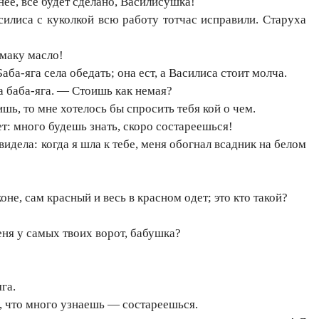
ее, все будет сделано, Василисушка!
асилиса с куколкой всю работу тотчас исправили. Старуха
маку масло!
Баба-яга села обедать; она ест, а Василиса стоит молча.
 баба-яга. — Стоишь как немая?
ь, то мне хотелось бы спросить тебя кой о чем.
: много будешь знать, скоро состареешься!
идела: когда я шла к тебе, меня обогнал всадник на белом
е, сам красный и весь в красном одет; это кто такой?
ня у самых твоих ворот, бабушка?
га.
а, что много узнаешь — состареешься.