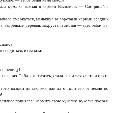
уколке. — Ты от беды меня спасла.
ала куколка, влезая в карман Василисы. — Состряпай с
 Начало смеркаться, мелькнул за воротами черный всадник
в. Затрещали деревья, захрустели листья — едет баба-яга.
силиса.
ассердиться, и сказала:
ю пшеницу!
 из глаз. Баба-яга наелась, стала ложиться спать и опять
того возьми из закрома мак да очисти его от земли по
л!
Василиса принялась кормить свою куколку. Куколка поела и