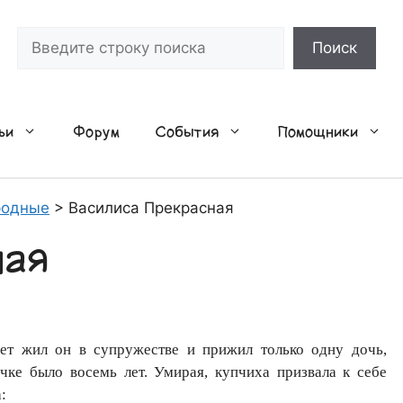
Поиск
Поиск
ьи
Форум
События
Помощники
родные
>
Василиса Прекрасная
ная
лет жил он в супружестве и прижил только одну дочь,
чке было восемь лет. Умирая, купчиха призвала к себе
: