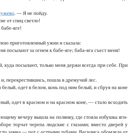
ружево
. — Я не пойду.
не от спиц светло!
 бабе-яге!
клою приготовленный ужин и сказала:
я посылают за огнем к бабе-яге; баба-яга съест меня!
 куда посылают, только меня держи всегда при себе. При
 и, перекрестившись, пошла в дремучий лес.
 белый, одет в белом, конь под ним белый, и сбруя на коне
сный, одет в красном и на красном коне, — стало всходить
ующему вечеру вышла на полянку, где стояла избушка яги-
аборе торчат черепа людские с глазами; вместо дверей у
сто замка — рот с острыми зубами. Василиса обомлела от