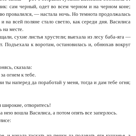
ник: сам черный, одет во всем черном и на черном коне;
млю провалился, — настала ночь. Но темнота продолжалась
 и на всей поляне стало светло, как середи дня. Василиса
ь на месте.
али, сухие листья хрустели; выехала из лесу баба-яга —
ет. Подъехала к воротам, остановилась и, обнюхав вокруг
нясь, сказала:
а огнем к тебе.
ты наперед да поработай у меня, тогда и дам тебе огня;
 широкие, отворитесь!
за нею вошла Василиса, а потом опять все заперлось.
лисе:
.
е, и начала таскать из печки да подавать яге кушанье, а