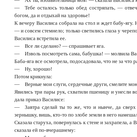
— Ах ты, избавительница моя! — сказала Василиса к
— Тебе осталось только обед состряпать, — отвеч
богом, да и отдыхай на здоровье!
К вечеру Василиса собрала на стол и ждет бабу-ягу.
— и совсем стемнело; только светились глаза у черепо
Василиса встретила ее.
— Все ли сделано? — спрашивает яга.
— Изволь посмотреть сама, бабушка! — молвила Ва
Баба-яга все осмотрела, подосадовала, что не за что р
— Ну, хорошо!
Потом крикнула:
— Верные мои слуги, сердечные други, смелите мо
Явились три пары рук, схватили пшеницу и унесли вон
дала приказ Василисе:
— Завтра сделай ты то же, что и нынче, да сверх 
зернышку, вишь, кто-то по злобе земли в него намеша
Сказала старуха, повернулась к стене и захрапела, а 
сказала ей по-вчерашнему: