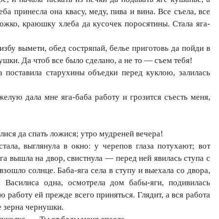
ба принесла она квасу, меду, пива и вина. Все съела, все
ожко, краюшку хлеба да кусочек поросятины. Стала яга-
збу вымети, обед состряпай, белье приготовь да пойди в
ушки. Да чтоб все было сделано, а не то — съем тебя!
са поставила старухины объедки перед куклою, залилась
елую дала мне яга-баба работу и грозится съесть меня,
ся да спать ложися; утро мудреней вечера!
тала, выглянула в окно: у черепов глаза потухают; вот
га вышла на двор, свистнула — перед ней явилась ступа с
ошло солнце. Баба-яга села в ступу и выехала со двора,
ь Василиса одна, осмотрела дом бабы-яги, подивилась
ю работу ей прежде всего приняться. Глядит, а вся работа
е зерна чернушки.