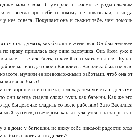
дние мои слова. Я умираю и вместе с родительским
ги ее всегда при себе и никому не показывай; а когда
и у нее совета. Покушает она и скажет тебе, чем помочь
отом стал думать, как бы опять жениться. Он был человек
ех по нраву пришлась ему одна вдовушка. Она была уже в
асилисе, — стало быть, и хозяйка, и мать опытная. Купец
 доброй матери для своей Василисы. Василиса была первая
е красоте, мучили ее всевозможными работами, чтоб она от
ем житья не было!
м все хорошела и полнела, а между тем мачеха с дочками
что они всегда сидели сложа руки, как барыни. Как же это
го где бы девочке сладить со всею работаю! Зато Василиса
комый кусочек, и вечером, как все улягутся, она запрется в
я в доме у батюшки, не вижу себе никакой радости; злая
мне быть и жить и что делать?