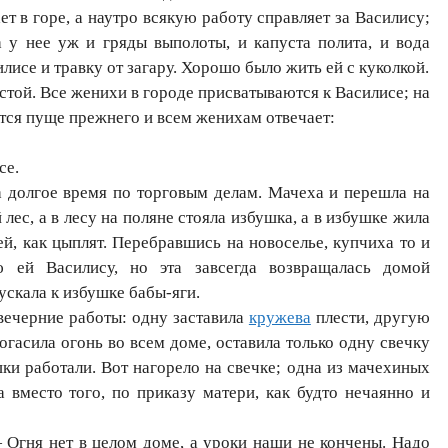
ет в горе, а наутро всякую работу справляет за Василису;
а у нее уж и гряды выполоты, и капуста полита, и вода
лисе и травку от загару. Хорошо было жить ей с куколкой.
стой. Все женихи в городе присватываются к Василисе; на
тся пуще прежнего и всем женихам отвечает:
се.
 долгое время по торговым делам. Мачеха и перешла на
лес, а в лесу на поляне стояла избушка, а в избушке жила
ей, как цыплят. Перебравшись на новоселье, купчиха то и
ю ей Василису, но эта завсегда возвращалась домой
ускала к избушке бабы-яги.
вечерние работы: одну заставила
кружева
плести, другую
Погасила огонь во всем доме, оставила только одну свечку
шки работали. Вот нагорело на свечке; одна из мачехиных
 вместо того, по приказу матери, как будто нечаянно и
Огня нет в целом доме, а уроки наши не кончены. Надо