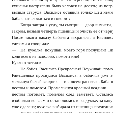
кушанья настряпано было человек на десять; из погре
выпила старуха; Василисе оставила только щец немн
баба спать ложиться и говорит:
— Когда завтра я уеду, ты смотри — двор вычисти, и
закром, возьми четверть пшеницы и очисть ее от черн
После такого наказу баба-яга захрапела; а Васили
слезами и говорила:
— На, куколка, покушай, моего горя послушай! Тяж
коли всего не исполню; помоги мне!
Кукла ответила:
— Не бойся, Василиса Прекрасная! Поужинай, помоли
Ранешенько проснулась Василиса, а баба-яга уже вс
мелькнул белый всадник — и совсем рассвело. Баба-я
пестом и помелом. Промелькнул красный всадник — вз
пестом погоняет, помелом след заметает. Осталас
изобилью во всем и остановилась в раздумье: за каку
уже сделана; куколка выбирала из пшеницы последни