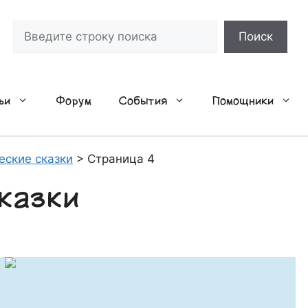
Поиск
Поиск
ьи
Форум
События
Помощники
еские сказки
>
Страница 4
казки