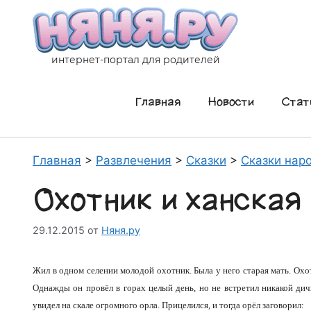
Перейти
к
содержимому
интернет-портал для родителей
Главная
Новости
Стат
Главная
>
Развлечения
>
Сказки
>
Сказки нар
Охотник и ханская
29.12.2015
от
Няня.ру
Жил в одном селении молодой охотник. Была у него старая мать. Охо
Однажды он провёл в горах целый день, но не встретил никакой дич
увидел на скале огромного орла. Прицелился, и тогда орёл заговорил: