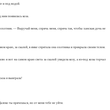
бе и под водой.
 ним появилась коза.
охотник. — Выручай меня, спрячь меня, спрячь так, чтобы ханская дочь не
амом краю, за скалой, в ямке спрятала она охотника и прикрыла своим телом.
лю и вот на самом краю света за скалой увидела козу, а из-под козы торчал
аза я выиграла!
Далеко ты прячешься, но от меня тебе не уйти.