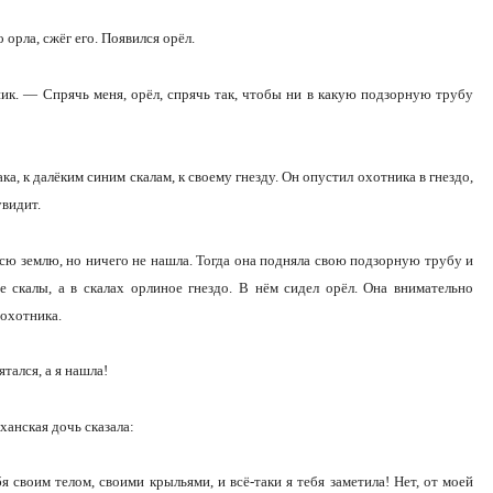
 орла, сжёг его. Появился орёл.
ик. — Спрячь меня, орёл, спрячь так, чтобы ни в какую подзорную трубу
ка, к далёким синим скалам, к своему гнезду. Он опустил охотника в гнездо,
увидит.
всю землю, но ничего не нашла. Тогда она подняла свою подзорную трубу и
е скалы, а в скалах орлиное гнездо. В нём сидел орёл. Она внимательно
 охотника.
ался, а я нашла!
ханская дочь сказала:
 своим телом, своими крыльями, и всё-таки я тебя заметила! Нет, от моей