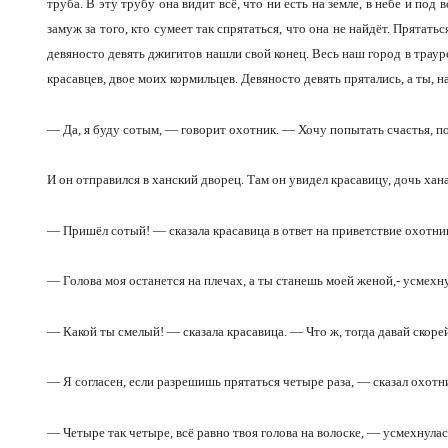
труба. В эту трубу она видит всё, что ни есть на земле, в небе и под
замуж за того, кто сумеет так спрятаться, что она не найдёт. Прятат
девяносто девять джигитов нашли свой конец. Весь наш город в трауре
красавцев, двое моих кормильцев. Девяносто девять прятались, а ты, 
— Да, я буду сотым, — говорит охотник. — Хочу попытать счастья, по
И он отправился в ханский дворец. Там он увидел красавицу, дочь ха
— Пришёл сотый! — сказала красавица в ответ на приветствие охотник
— Голова моя останется на плечах, а ты станешь моей женой,- усмехн
— Какой ты смелый! — сказала красавица. — Что ж, тогда давай скорей
— Я согласен, если разрешишь прятаться четыре раза, — сказал охот
— Четыре так четыре, всё равно твоя голова на волоске, — усмехнулась