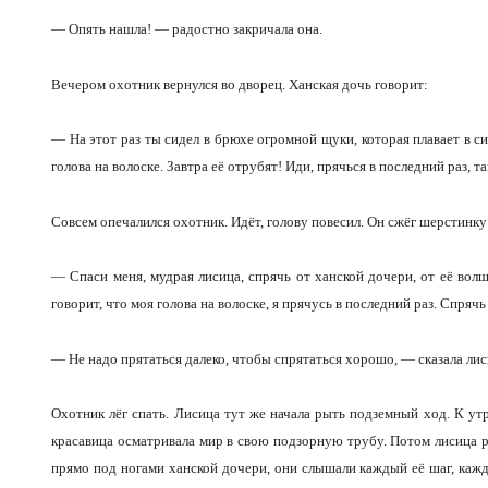
— Опять нашла! — радостно закричала она.
Вечером охотник вернулся во дворец. Ханская дочь говорит:
— На этот раз ты сидел в брюхе огромной щуки, которая плавает в си
голова на волоске. Завтра её отрубят! Иди, прячься в последний раз, т
Совсем опечалился охотник. Идёт, голову повесил. Он сжёг шерстинку
— Спаси меня, мудрая лисица, спрячь от ханской дочери, от её во
говорит, что моя голова на волоске, я прячусь в последний раз. Спрячь
— Не надо прятаться далеко, чтобы спрятаться хорошо, — сказала лиси
Охотник лёг спать. Лисица тут же начала рыть подземный ход. К утр
красавица осматривала мир в свою подзорную трубу. Потом лисица р
прямо под ногами ханской дочери, они слышали каждый её шаг, каждое