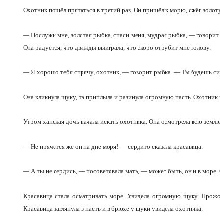
Охотник пошёл прятаться в третий раз. Он пришёл к морю, сжёг золот
— Послужи мне, золотая рыбка, спаси меня, мудрая рыбка, — говорит 
Она радуется, что дважды выиграла, что скоро отрубит мне голову.
— Я хорошо тебя спрячу, охотник, — говорит рыбка. — Ты будешь си
Она кликнула щуку, та приплыла и разинула огромную пасть. Охотник ш
Утром ханская дочь начала искать охотника. Она осмотрела всю землю,
— Не прячется же он на дне моря! — сердито сказала красавица.
— А ты не сердись, — посоветовала мать, — может быть, он и в море.
Красавица стала осматривать море. Увидела огромную щуку. Прожор
Красавица заглянула в пасть и в брюхе у щуки увидела охотника.