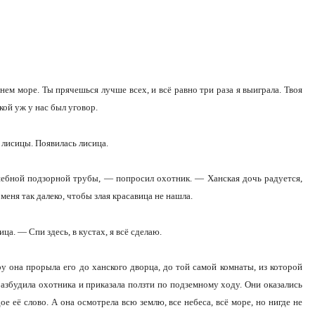
нем море. Ты прячешься лучше всех, и всё равно три раза я выиграла. Твоя
акой уж у нас был уговор.
 лисицы. Появилась лисица.
лшебной подзорной трубы, — попросил охотник. — Ханская дочь радуется,
 меня так далеко, чтобы злая красавица не нашла.
ца. — Спи здесь, в кустах, я всё сделаю.
у она прорыла его до ханского дворца, до той самой комнаты, из которой
азбудила охотника и приказала ползти по подземному ходу. Они оказались
 её слово. А она осмотрела всю землю, все небеса, всё море, но нигде не