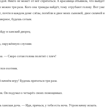
 водой. Никто не может от неё спрятаться. А красавица объявила, что выйдет
ься можно три раза. Кого она трижды найдёт, тому отрубают голову. Вот уже
, почти в каждом доме слёзы, погибли и двое моих сыновей, двое силачей и
наверное, будешь сотым.
йду в ханcкий дворец.
на, окружённую слугами.
а. — Скоро сотая голова полетит с плеч!
улся охотник.
 начнём игру! Будешь прятаться три раза.
ник. Он подумал о четырёх своих помощниках.
 ханская дочь. — Иди, прячься, у тебя есть ночь. Утром начну искать.