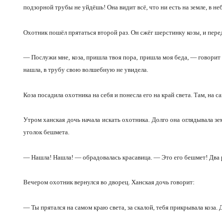
подзорной трубы не уйдёшь! Она видит всё, что ни есть на земле, в не
Охотник пошёл прятаться второй раз. Он сжёг шерстинку козы, и перед
— Послужи мне, коза, пришла твоя пора, пришла моя беда, — говорит 
нашла, в трубу свою волшебную не увидела.
Коза посадила охотника на себя и понесла его на край света. Там, на с
Утром ханская дочь начала искать охотника. Долго она оглядывала зем
уголок бешмета.
— Нашла! Нашла! — обрадовалась красавица. — Это его бешмет! Два р
Вечером охотник вернулся во дворец. Ханская дочь говорит:
— Ты прятался на самом краю света, за скалой, тебя прикрывала коза. 