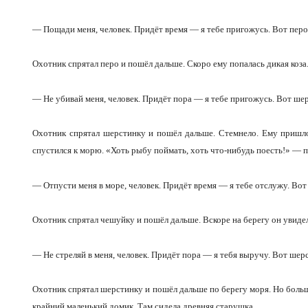
— Пощади меня, человек. Придёт время — я тебе пригожусь. Вот перо и
Охотник спрятал перо и пошёл дальше. Скоро ему попалась дикая коза.
— Не убивай меня, человек. Придёт пора — я тебе пригожусь. Вот шер
Охотник спрятал шерстинку и пошёл дальше. Стемнело. Ему пришлос
спустился к морю. «Хоть рыбу поймать, хоть что-нибудь поесть!» — п
— Отпусти меня в море, человек. Придёт время — я тебе отслужу. Вот 
Охотник спрятал чешуйку и пошёл дальше. Вскоре на берегу он увидел
— Не стреляй в меня, человек. Придёт пора — я тебя выручу. Вот шерст
Охотник спрятал шерстинку и пошёл дальше по берегу моря. Но больше
крайний маленький домик. Там сидела древняя старушка.