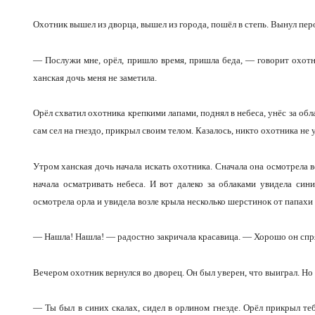
Охотник вышел из дворца, вышел из города, пошёл в степь. Вынул перо
— Послужи мне, орёл, пришло время, пришла беда, — говорит охотн
ханская дочь меня не заметила.
Орёл схватил охотника крепкими лапами, поднял в небеса, унёс за обла
сам сел на гнездо, прикрыл своим телом. Казалось, никто охотника не 
Утром ханская дочь начала искать охотника. Сначала она осмотрела 
начала осматривать небеса. И вот далеко за облаками увидела сини
осмотрела орла и увидела возле крыла несколько шерстинок от папахи
— Нашла! Нашла! — радостно закричала красавица. — Хорошо он спрят
Вечером охотник вернулся во дворец. Он был уверен, что выиграл. Но 
— Ты был в синих скалах, сидел в орлином гнезде. Орёл прикрыл тебя