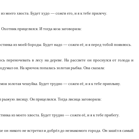
з моего хвоста. Будет худо — сожги его, и я к тебе прилечу.
 Охотник прицелился. И тогда коза заговорила:
стинка из моей бороды. Будет надо — сожги её, и я перед тобой появлюсь.
ь переночевать в лесу на дереве. На рассвете он проснулся от голода и
одумал он. На крючок попалась золотая рыбка. Она сказала:
моя золотая чешуйка. Будет трудно — сожги её, и я к тебе приплыву.
 рыжую лисицу. Он прицелился. Тогда лисица заговорила:
инка из моего хвоста. Будет трудно — сожги её, и я к тебе прибегу.
 он никого не встретил и добрёл до незнакомого города. Он зашёл в самый