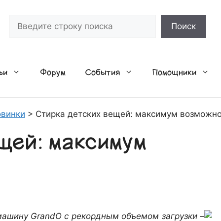
Поиск
Поиск
ьи
Форум
События
Помощники
винки
>
Стирка детских вещей: максимум возможн
щей: максимум
машину GrandO с рекордным объемом загрузки –