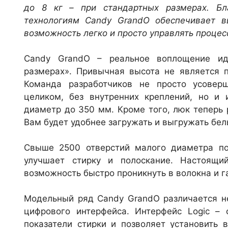
до
8 кг
– при стандартных размера
x
. Бл
технологиям
Candy
GrandO
обеспечивает вы
возможность легко и просто управлять процес
Candy GrandO – реальное воплощение ид
размерах». Привычная высота не является 
Команда разработчиков не просто усоверш
целиком, без внутренних креплений, но и 
диаметр до
350 мм
. Кроме того, люк теперь
Вам будет удобнее загружать и выгружать бел
Свыше 2500 отверстий малого диаметра поз
улучшает стирку и полоскание. Настоящ
возможность быстро проникнуть в волокна и г
Модельный ряд Candy GrandO различается не
цифрового интерфейса. Интерфейс Logic – 
показатели стирки и позволяет установить 