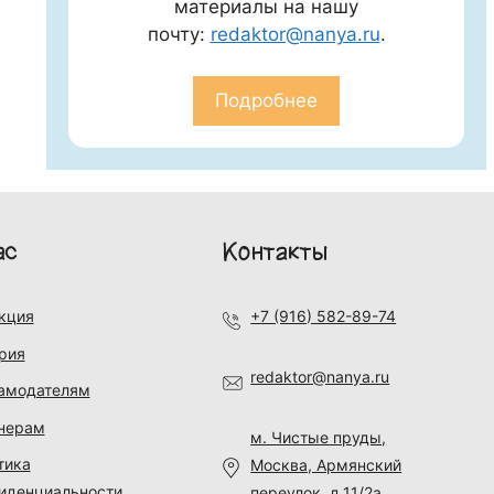
материалы на нашу
почту:
redaktor@nanya.ru
.
Подробнее
ас
Контакты
кция
+7 (916) 582-89-74
рия
redaktor@nanya.ru
амодателям
нерам
м. Чистые пруды,
тика
Москва, Армянский
иденциальности
переулок, д.11/2а