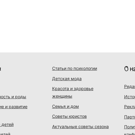
и
О н
Статьи по психологии
Детская мода
Реда
Красота и здоровье
женщины
ость и роды
Исто
Семья и дом
ие и развитие
Рекл
Советы юристов
Парт
 детей
Актуальные советы сезона
Поли
детей
конф