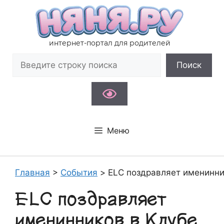
Перейти
к
содержимому
интернет-портал для родителей
Поиск
Поиск
Меню
Главная
>
События
>
ELC поздравляет именинни
ELC поздравляет
именинников в Клубе