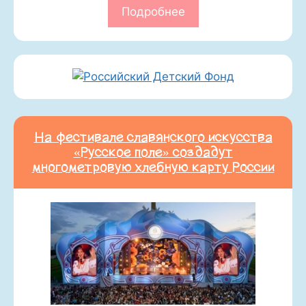
Подробнее
На фестивале славянского искусства
«Русское поле» создадут
многометровую хлебную карту России