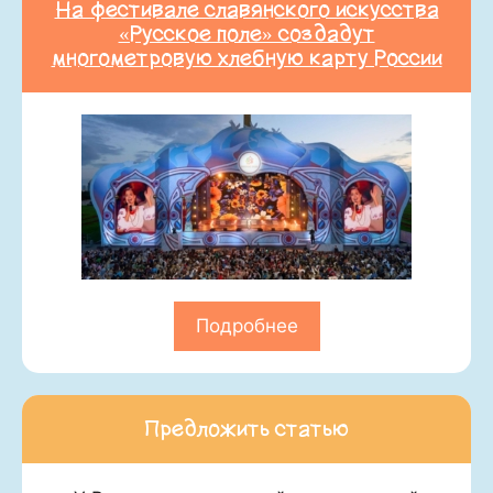
На фестивале славянского искусства
«Русское поле» создадут
многометровую хлебную карту России
Подробнее
Предложить статью