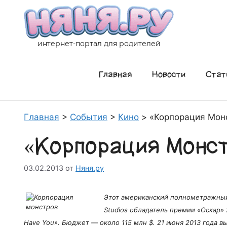
Перейти
к
содержимому
интернет-портал для родителей
Главная
Новости
Стат
Главная
>
События
>
Кино
>
«Корпорация Монс
«Корпорация Монст
03.02.2013
от
Няня.ру
Этот американский полнометражный м
Studios обладатель премии «Оскар» 2
Have You». Бюджет — около 115 млн $. 21 июня 2013 года в