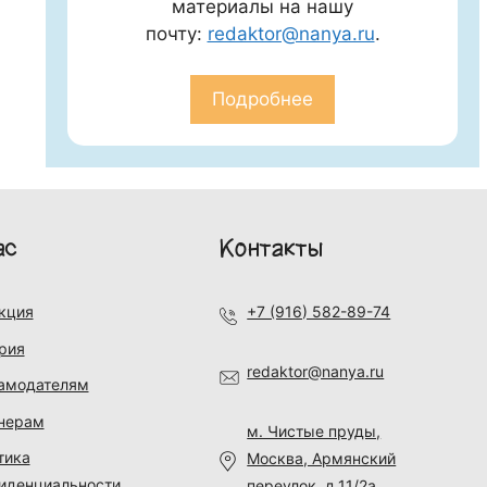
материалы на нашу
почту:
redaktor@nanya.ru
.
Подробнее
ас
Контакты
кция
+7 (916) 582-89-74
рия
redaktor@nanya.ru
амодателям
нерам
м. Чистые пруды,
тика
Москва, Армянский
иденциальности
переулок, д.11/2а