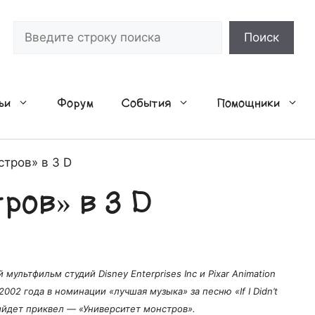
Поиск
Поиск
ьи
Форум
События
Помощники
тров» в 3 D
ров» в 3 D
ультфильм студий Disney Enterprises Inc и Pixar Animation
002 года в номинации «лучшая музыка» за песню «If I Didn’t
ыйдет приквел — «Университет монстров».