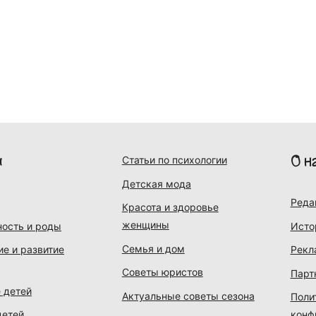
и
О н
Статьи по психологии
Детская мода
Реда
Красота и здоровье
женщины
ость и роды
Исто
Семья и дом
ие и развитие
Рекл
Советы юристов
Парт
 детей
Актуальные советы сезона
Поли
детей
конф