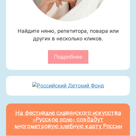
Найдите няню, репетитора, повара или
других в несколько кликов.
Подробнее
На фестивале славянского искусства
«Русское поле» создадут
многометровую хлебную карту России