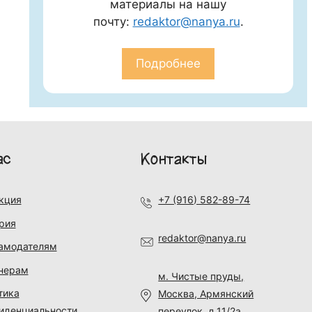
материалы на нашу
почту:
redaktor@nanya.ru
.
Подробнее
ас
Контакты
кция
+7 (916) 582-89-74
рия
redaktor@nanya.ru
амодателям
нерам
м. Чистые пруды,
тика
Москва, Армянский
иденциальности
переулок, д.11/2а