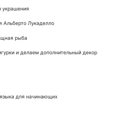
и украшения
я Альберто Лукаделло
ищная рыба
игурки и делаем дополнительный декор
 языка для начинающих