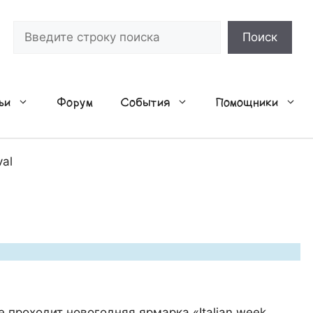
Поиск
Поиск
ьи
Форум
События
Помощники
val
е проходит новогодняя ярмарка «Italian week