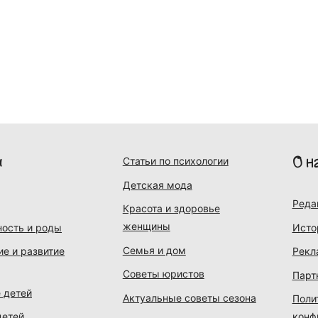
и
О н
Статьи по психологии
Детская мода
Реда
Красота и здоровье
женщины
ость и роды
Исто
Семья и дом
ие и развитие
Рекл
Советы юристов
Парт
 детей
Актуальные советы сезона
Поли
детей
конф