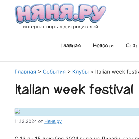
Перейти
к
содержимому
интернет-портал для родителей
Главная
Новости
Стат
Главная
>
События
>
Клубы
>
Italian week festi
Italian week festival
11.12.2024
от
Няня.ру
С 13 по 15 декабря 2024 года на Дизайн-завод