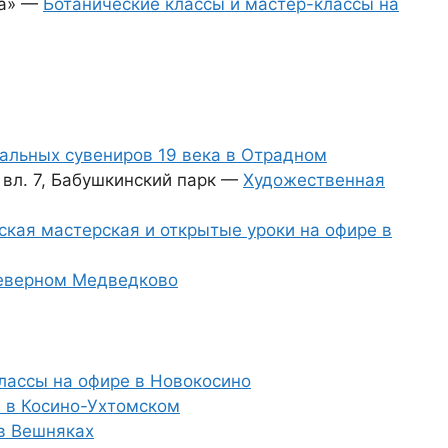
на» —
Ботанические классы и мастер-классы на
альных сувениров 19 века в Отрадном
 вл. 7, Бабушкинский парк —
Художественная
ская мастерская и открытые уроки на офире в
Северном Медведково
лассы на офире в Новокосино
я в Косино-Ухтомском
в Вешняках