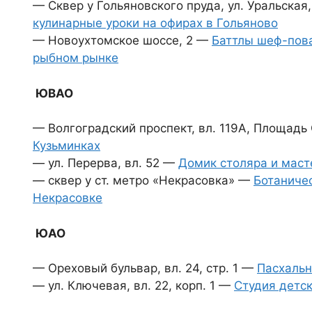
— Сквер у Гольяновского пруда, ул. Уральская,
кулинарные уроки на офирах в Гольяново
— Новоухтомское шоссе, 2 —
Баттлы шеф-пова
рыбном рынке
ЮВАО
— Волгоградский проспект, вл. 119А, Площад
Кузьминках
— ул. Перерва, вл. 52 —
Домик столяра и маст
— сквер у ст. метро «Некрасовка» —
Ботаничес
Некрасовке
ЮАО
— Ореховый бульвар, вл. 24, стр. 1 —
Пасхальн
— ул. Ключевая, вл. 22, корп. 1 —
Студия детск