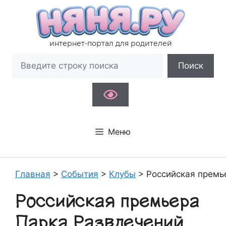
Перейти
к
содержимому
интернет-портал для родителей
Поиск
Поиск
Меню
Главная
>
События
>
Клубы
>
Российская премь
Российская премьера
Парка Развлечений