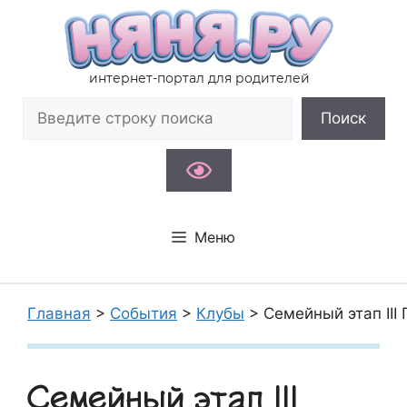
Перейти
к
содержимому
интернет-портал для родителей
Поиск
Поиск
Меню
Главная
>
События
>
Клубы
>
Семейный этап II
Семейный этап III