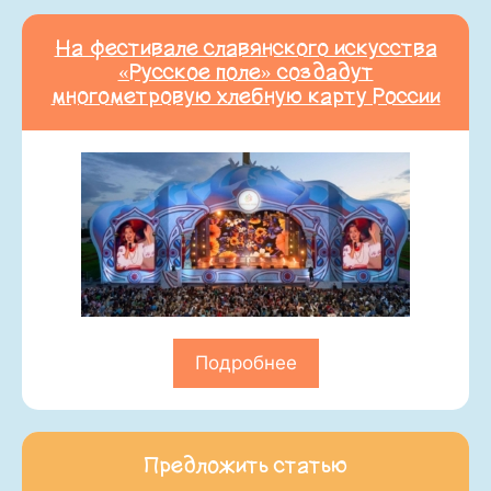
На фестивале славянского искусства
«Русское поле» создадут
многометровую хлебную карту России
Подробнее
Предложить статью