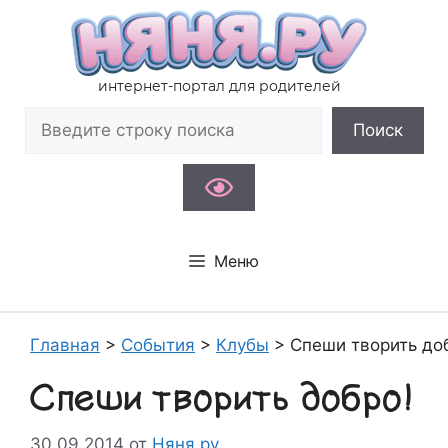
Перейти
к
содержимому
интернет-портал для родителей
Поиск
Поиск
Меню
Главная
>
События
>
Клубы
>
Спеши творить до
Спеши творить добро!
30.09.2014
от
Няня.ру