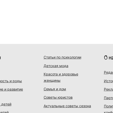
и
О н
Статьи по психологии
Детская мода
Реда
Красота и здоровье
женщины
ость и роды
Исто
Семья и дом
ие и развитие
Рекл
Советы юристов
Парт
 детей
Актуальные советы сезона
Поли
детей
конф