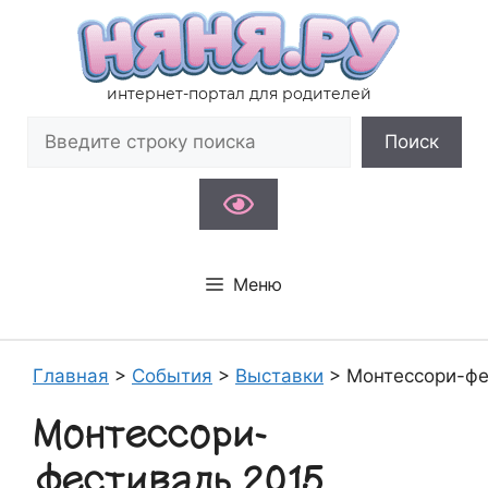
Перейти
к
содержимому
интернет-портал для родителей
Поиск
Поиск
Меню
Главная
>
События
>
Выставки
>
Монтессори-фе
Монтессори-
фестиваль 2015