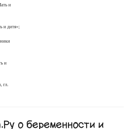
Мать и
 и дитя»;
иники
ть и
 гл.
Ру о беременности и