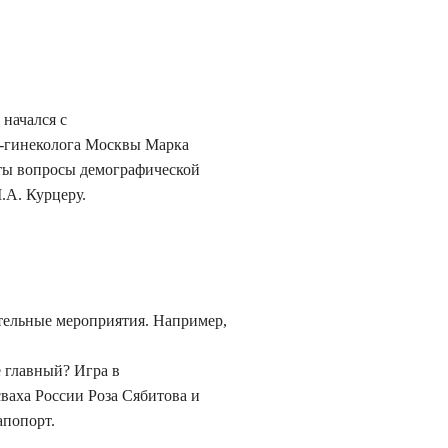
 начался с
а-гинеколога Москвы Марка
ты вопросы демографической
.А. Курцеру.
ательные мероприятия. Например,
е главный? Игра в
ваха России Роза Сябитова и
апопорт.