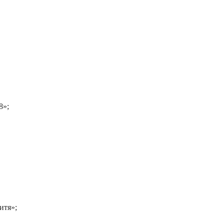
8»;
итя»;