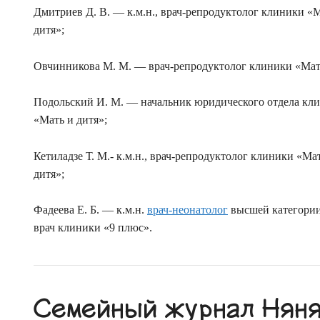
Дмитриев Д. В. — к.м.н., врач-репродуктолог клиники «
дитя»;
Овчинникова М. М. — врач-репродуктолог клиники «Мать
Подольский И. М. — начальник юридического отдела кл
«Мать и дитя»;
Кетиладзе Т. М.- к.м.н., врач-репродуктолог клиники «Ма
дитя»;
Фадеева Е. Б. — к.м.н.
врач-неонатолог
высшей категории,
врач клиники «9 плюс».
Семейный журнал Няня.