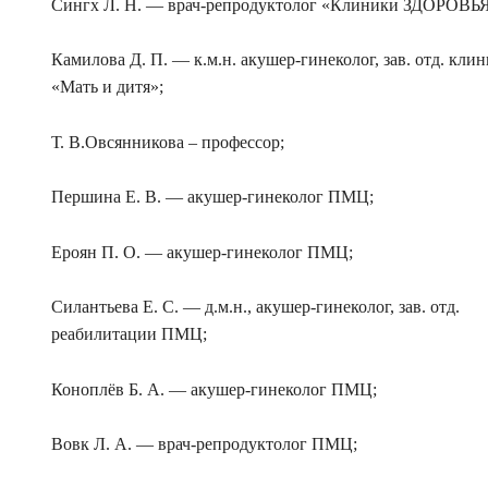
Сингх Л. Н. — врач-репродуктолог «Клиники ЗДОРОВЬЯ
Камилова Д. П. — к.м.н. акушер-гинеколог, зав. отд. кли
«Мать и дитя»;
Т. В.Овсянникова – профессор;
Першина Е. В. — акушер-гинеколог ПМЦ;
Ероян П. О. — акушер-гинеколог ПМЦ;
Силантьева Е. С. — д.м.н., акушер-гинеколог, зав. отд.
реабилитации ПМЦ;
Коноплёв Б. А. — акушер-гинеколог ПМЦ;
Вовк Л. А. — врач-репродуктолог ПМЦ;