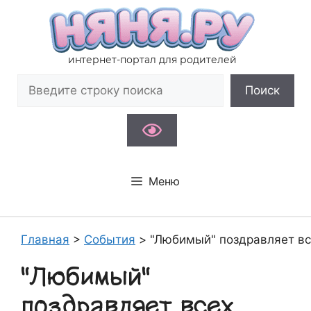
Перейти
к
содержимому
интернет-портал для родителей
Поиск
Поиск
Меню
Главная
>
События
>
"Любимый" поздравляет вс
"Любимый"
поздравляет всех