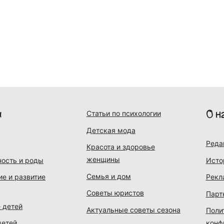
и
О н
Статьи по психологии
Детская мода
Реда
Красота и здоровье
женщины
ость и роды
Исто
Семья и дом
ие и развитие
Рекл
Советы юристов
Парт
 детей
Актуальные советы сезона
Поли
детей
конф