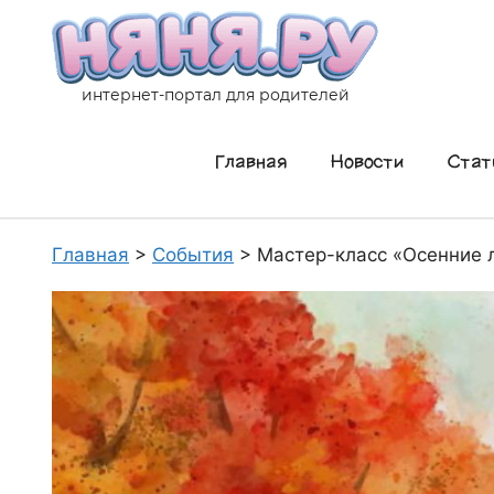
Перейти
к
содержимому
интернет-портал для родителей
Главная
Новости
Стат
Главная
>
События
>
Мастер-класс «Осенние 