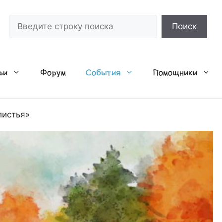
Поиск
Поиск
ьи
Форум
События
Помощники
листья»