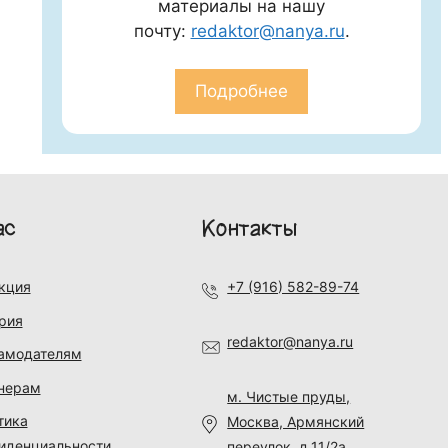
материалы на нашу
почту:
redaktor@nanya.ru
.
Подробнее
ас
Контакты
кция
+7 (916) 582-89-74
рия
redaktor@nanya.ru
амодателям
нерам
м. Чистые пруды,
тика
Москва, Армянский
иденциальности
переулок, д.11/2а