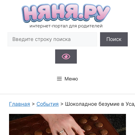
Перейти
к
содержимому
интернет-портал для родителей
Поиск
Поиск
Меню
Главная
>
События
>
Шоколадное безумие в Ус