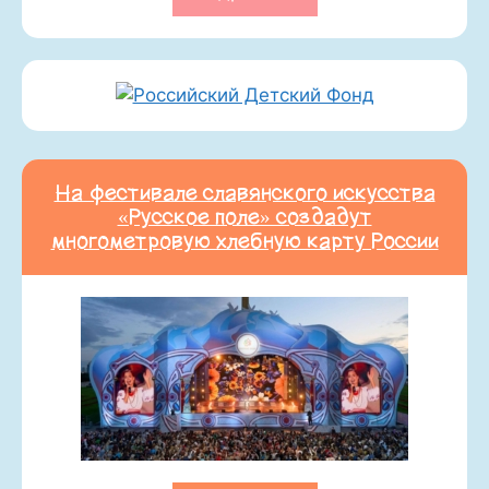
На фестивале славянского искусства
«Русское поле» создадут
многометровую хлебную карту России