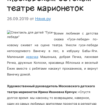
театре марионеток
26.09.2019
от
Няня.ру
Всеми любимая с детства
сказка «Гуси-лебеди» по-
новому оживет на сцене театра. Унесли гуси-лебеди
непоседливого Ванечку в лес, в избушку Бабы-Яги.
Маленькая
девочка
Машенька, добрая Печка, ласковая
Речка, дружные Колоски, красавица Яблонька и веселый
Ёжик вместе с ребятами накажут проказников, и вернут
Ванечку домой.
Художественный руководитель Московского детского
театра марионеток Ирина Ивановна Крячун:
«Спустя
долгое время мы наконец-то возвращаем, наверное,
один из самых любимых зрителями проектов в репертуар