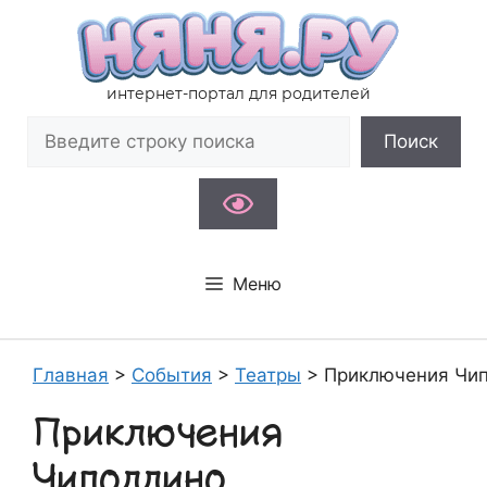
Перейти
к
содержимому
интернет-портал для родителей
Поиск
Поиск
Меню
Главная
>
События
>
Театры
>
Приключения Чи
Приключения
Чиполлино