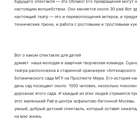
будущего спектакля — это Облако! Его превращения могут 
настоящим волшебством. Оно меняется около 30 раз! Вот зд
настоящий театр — это и перевоплощения актеров, и приду
технические трюки, и работа с ростовыми и тростевыми ку
Вот о каком спектакле для детей
думает наша молодая и азартная творческая команда. Сцен
театра расположена в старинной оранжерее «Аптекарского 
ботанического сада МГУ на Проспекте Мира. Его история на
день сад посещают около 1000 человек, несколько поколен
дорожках этого сада. И каждый из этих людей стремится пр
этот маленький Рай в центре асфальтово-бетонной Москвы.
умный, добрый детский спектакль, который оставит неизгл
на всю жизнь.