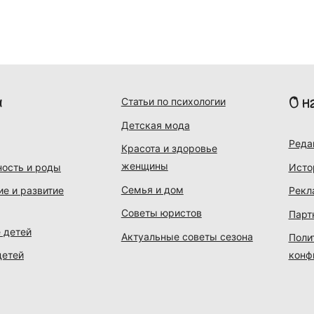
и
О н
Статьи по психологии
Детская мода
Реда
Красота и здоровье
женщины
ость и роды
Исто
Семья и дом
ие и развитие
Рекл
Советы юристов
Парт
 детей
Актуальные советы сезона
Поли
детей
конф