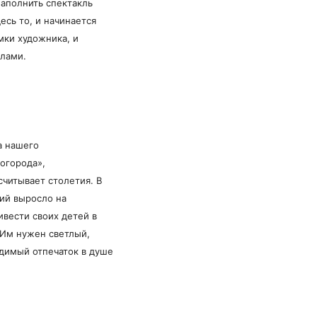
наполнить спектакль
есь то, и начинается
мки художника, и
клами.
а нашего
огорода»,
считывает столетия. В
ий выросло на
ивести своих детей в
 Им нужен светлый,
адимый отпечаток в душе