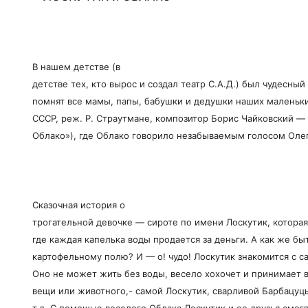
В нашем детстве (в
детстве тех, кто вырос и создал театр С.А.Д.) был чудесны
помнят все мамы, папы, бабушки и дедушки наших маленьких
СССР, реж. Р. Страутмане, композитор Борис Чайковский —
Облако»), где Облако говорило незабываемым голосом Олег
Сказочная история о
трогательной девочке — сироте по имени Лоскутик, которая
где каждая капелька воды продается за деньги. А как же бы
картофельному полю? И — о! чудо! Лоскутик знакомится с 
Оно не может жить без воды, весело хохочет и принимает 
вещи или животного,- самой Лоскутик, сварливой Барбацуцы
т.д. С помощью веселого Облака Лоскутик и ее друзья смог