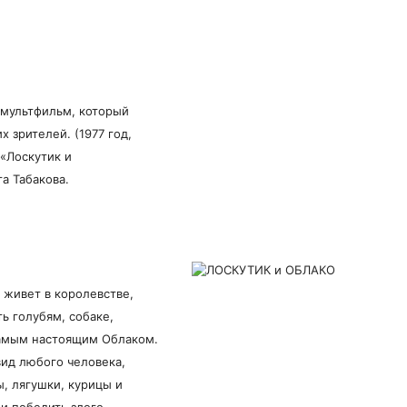
й мультфильм, который
 зрителей. (1977 год,
 «Лоскутик и
а Табакова.
 живет в королевстве,
ть голубям, собаке,
самым настоящим Облаком.
вид любого человека,
, лягушки, курицы и
ли победить злого