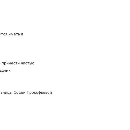
ится иметь в
о принести чистую
здник.
ельницы Софьи Прокофьевой