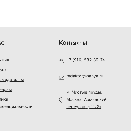
ас
Контакты
кция
+7 (916) 582-89-74
рия
redaktor@nanya.ru
амодателям
нерам
м. Чистые пруды,
тика
Москва, Армянский
иденциальности
переулок, д.11/2а