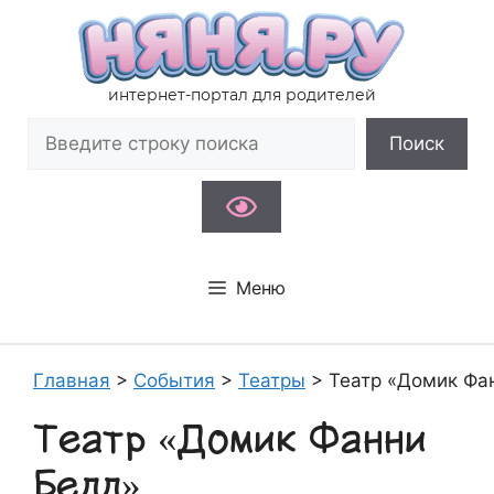
Перейти
к
содержимому
интернет-портал для родителей
Поиск
Поиск
Меню
Главная
>
События
>
Театры
>
Театр «Домик Фа
Театр «Домик Фанни
Белл»