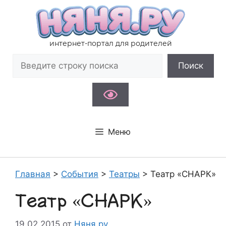
Перейти
к
содержимому
интернет-портал для родителей
Поиск
Поиск
Меню
Главная
>
События
>
Театры
>
Театр «СНАРК»
Театр «СНАРК»
19.02.2015
от
Няня.ру