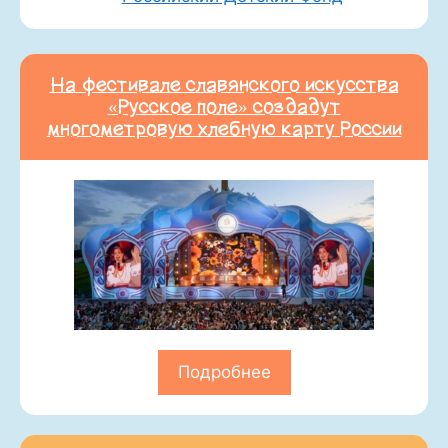
На фестивале славянского искусства
«Русское поле» создадут
многометровую хлебную карту России
Подробнее