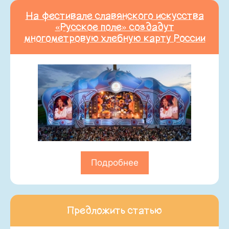
На фестивале славянского искусства
«Русское поле» создадут
многометровую хлебную карту России
Подробнее
Предложить статью