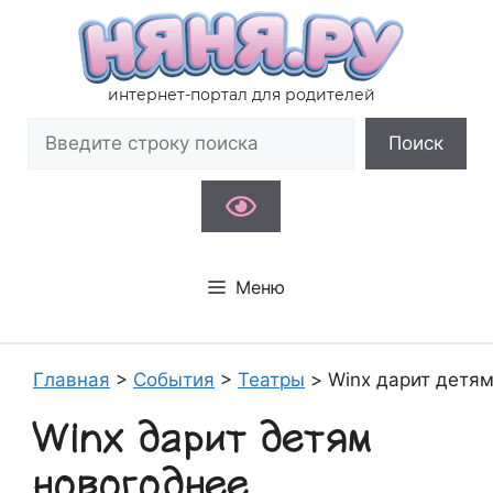
Перейти
к
содержимому
интернет-портал для родителей
Поиск
Поиск
Меню
Главная
>
События
>
Театры
>
Winx дарит детя
Winx дарит детям
новогоднее