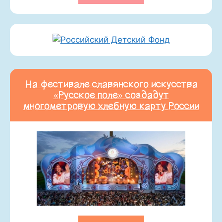
На фестивале славянского искусства
«Русское поле» создадут
многометровую хлебную карту России