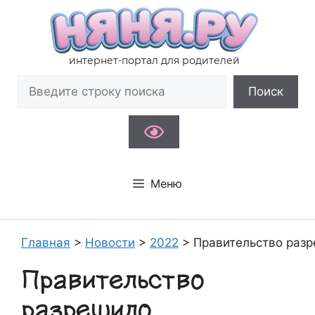
Перейти
к
содержимому
интернет-портал для родителей
Поиск
Поиск
Меню
Главная
>
Новости
>
2022
>
Правительство разр
Правительство
разрешило