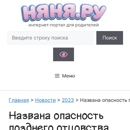
Перейти
к
содержимому
интернет-портал для родителей
Поиск
Поиск
Меню
Главная
>
Новости
>
2023
>
Названа опасность 
Названа опасность
позднего отцовства