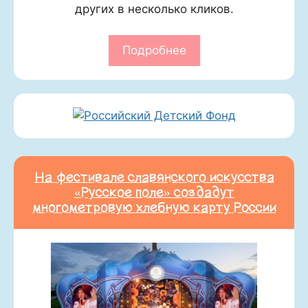
других в несколько кликов.
Подробнее
На фестивале славянского искусства
«Русское поле» создадут
многометровую хлебную карту России