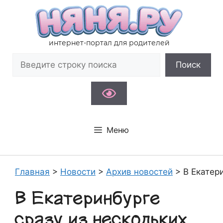
Перейти
к
содержимому
интернет-портал для родителей
Поиск
Поиск
Меню
Главная
>
Новости
>
Архив новостей
>
В Екатер
В Екатеринбурге
сразу из нескольких