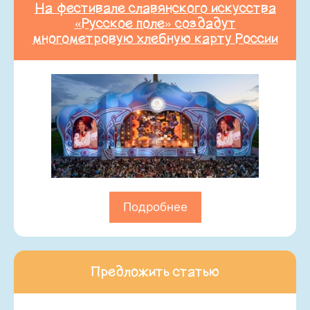
На фестивале славянского искусства
«Русское поле» создадут
многометровую хлебную карту России
Подробнее
Предложить статью