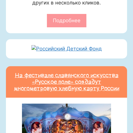
других в несколько кликов.
Подробнее
На фестивале славянского искусства
«Русское поле» создадут
многометровую хлебную карту России