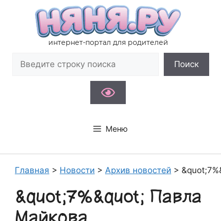
Перейти
к
содержимому
интернет-портал для родителей
Поиск
Поиск
Меню
Главная
>
Новости
>
Архив новостей
>
&quot;7%
&quot;7%&quot; Павла
Майкова