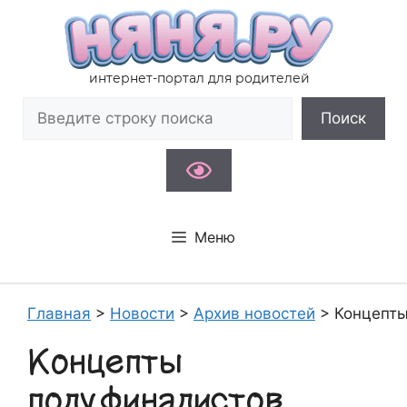
Перейти
к
содержимому
интернет-портал для родителей
Поиск
Поиск
Меню
Главная
>
Новости
>
Архив новостей
>
Концепты
Концепты
полуфиналистов