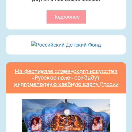
Подробнее
На фестивале славянского искусства
«Русское поле» создадут
многометровую хлебную карту России