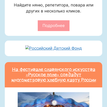
Найдите няню, репетитора, повара или
других в несколько кликов.
Подробнее
На фестивале славянского искусства
«Русское поле» создадут
многометровую хлебную карту России