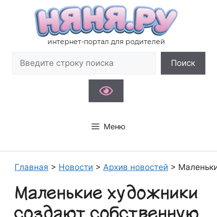
Перейти
к
содержимому
интернет-портал для родителей
Поиск
Поиск
Меню
Главная
>
Новости
>
Архив новостей
>
Маленьки
Маленькие художники
создают собственную