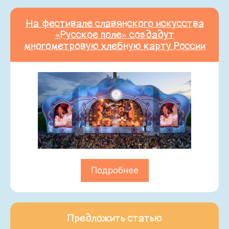
На фестивале славянского искусства
«Русское поле» создадут
многометровую хлебную карту России
Подробнее
Предложить статью