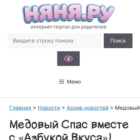
Перейти
к
содержимому
интернет-портал для родителей
Поиск
Поиск
Меню
Главная
>
Новости
>
Архив новостей
>
Медовый 
Медовый Спас вместе
с «Азбукой Вкуса»!