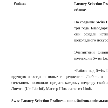
Luxury Selection Pr
облике.
На создание
Swiss L
три года. Благодар
они создали ист
шоколадного искусс
Элегантный дизай
коллекции Swiss Luxu
«Работа над Swiss L
вручную и создания новых ингредиентов. Любовь и в
сочетания, позволили придать каждому шедевру свой 
Лиечти (Urs Liechti), Мастер Шоколатье из Lindt.
Swiss Luxury Selection Pralines –
новый
облик
любимых