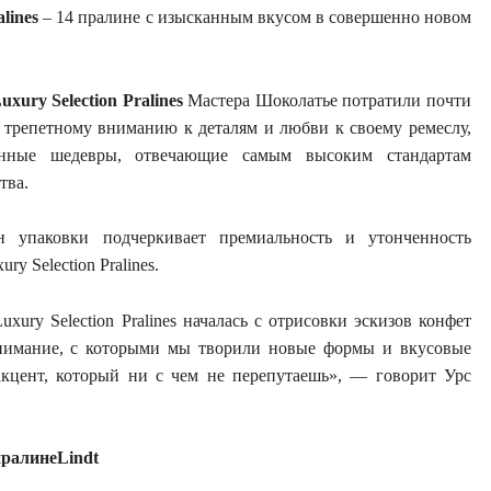
alines
– 14 пралине с изысканным вкусом в совершенно новом
uxury Selection Pralines
Мастера Шоколатье потратили почти
я трепетному вниманию к деталям и любви к своему ремеслу,
инные шедевры, отвечающие самым высоким стандартам
тва.
н упаковки подчеркивает премиальность и утонченность
ry Selection Pralines.
uxury Selection Pralines началась с отрисовки эскизов конфет
нимание, с которыми мы творили новые формы и вкусовые
акцент, который ни с чем не перепутаешь», — говорит Урс
пралине
Lindt