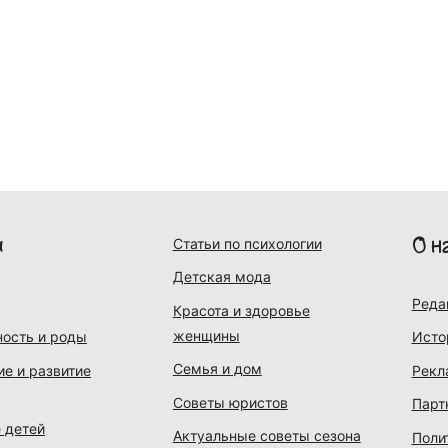
и
О н
Статьи по психологии
Детская мода
Реда
Красота и здоровье
женщины
ость и роды
Исто
Семья и дом
ие и развитие
Рекл
Советы юристов
Парт
 детей
Актуальные советы сезона
Поли