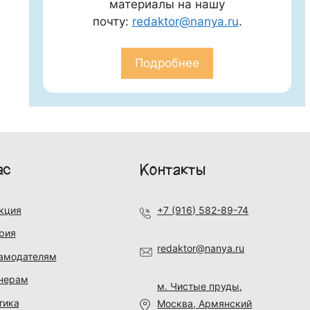
материалы на нашу
почту:
redaktor@nanya.ru
.
Подробнее
ас
Контакты
кция
+7 (916) 582-89-74
рия
redaktor@nanya.ru
амодателям
нерам
м. Чистые пруды,
тика
Москва, Армянский