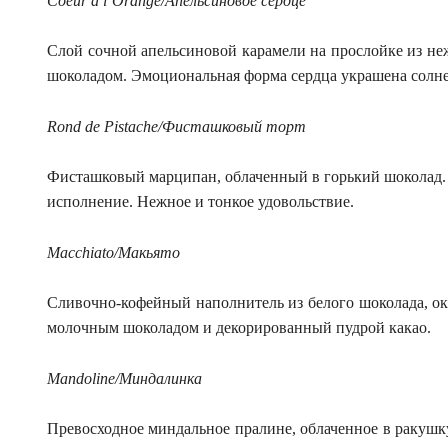
Coeur à l’Orange/Апельсиновое сердце
Слой сочной апельсиновой карамели на прослойке из не
шоколадом. Эмоциональная форма сердца украшена солн
Rond de Pistache/Фисташковый торт
Фисташковый марципан, облаченный в горький шоколад. 
исполнение. Нежное и тонкое удовольствие.
Macchiato/Макьято
Сливочно-кофейный наполнитель из белого шоколада, 
молочным шоколадом и декорированный пудрой какао.
Mandoline/Миндалинка
Превосходное миндальное пралине, облаченное в ракушк