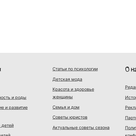
и
О н
Статьи по психологии
Детская мода
Реда
Красота и здоровье
женщины
ость и роды
Исто
Семья и дом
ие и развитие
Рекл
Советы юристов
Парт
 детей
Актуальные советы сезона
Поли
детей
конф