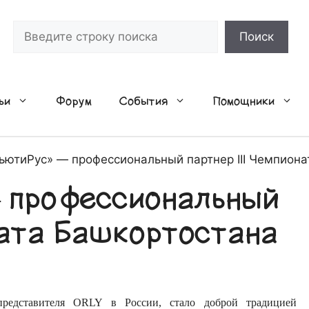
Поиск
Поиск
ьи
Форум
События
Помощники
ьютиРус» — профессиональный партнер III Чемпиона
 профессиональный
оната Башкортостана
едставителя ORLY в России, стало доброй традицией