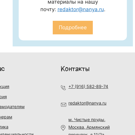
материалы на нашу
почту:
redaktor@nanya.ru
.
Подробнее
ас
Контакты
кция
+7 (916) 582-89-74
рия
redaktor@nanya.ru
амодателям
нерам
м. Чистые пруды,
тика
Москва, Армянский
иденциальности
переулок, д.11/2а