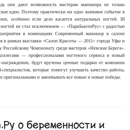
едь они дают возможность мастерам маникюра не только
ские идеи. Поэтому практически ни одно значимое событие в
нии, особенно если дело касается натуральных ногтей. III
 ногтей не стал исключением — «ПаркБьютиРус» с радостью
ероприятия в номинациях Современный маникюр в салоне
ря в рамках выставки «Салон Красоты — 2011» города Уфы и
у Российскому Чемпионату среди мастеров «Невские Берега».
коллегами — профессионалами ногтевого сервиса и новый
у-награждении, будут вручены ценные подарки от компании
-специалистов, которые помогут улучшить качество работы,
лее оригинальными и завоевывать все новые и новые победы.
Ру о беременности и