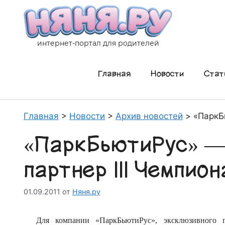
Перейти
к
содержимому
интернет-портал для родителей
Главная
Новости
Стат
Главная
>
Новости
>
Архив новостей
>
«ПаркБ
«ПаркБьютиРус» —
партнер III Чемпи
01.09.2011
от
Няня.ру
Для компании «ПаркБьютиРус», эксклюзивного пр