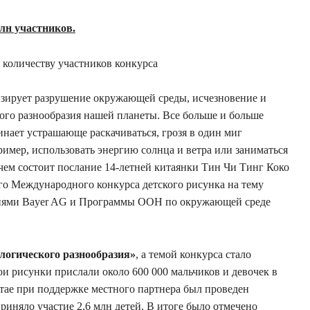
млн участников.
у количеству участников конкурса
лизирует разрушение окружающей среды, исчезновение и
ого разнообразия нашей планеты. Все больше и больше
инает устрашающе раскачиваться, грозя в один миг
ример, использовать энергию солнца и ветра или заниматься
чем состоит послание 14-летней китаянки Тин Чи Тинг Коко
-го Международного конкурса детского рисунка на тему
иями Bayer AG и Программы ООН по окружающей среде
огического разнообразия»
, а темой конкурса стало
ои рисунки прислали около 600 000 мальчиков и девочек в
 Китае при поддержке местного партнера был проведен
риняло участие 2,6 млн детей. В итоге было отмечено