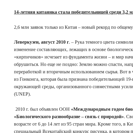
14-летняя китаянка стала победительницей среди 3,2 
2,6 млн заявок только из Китая – новый рекорд по общем
Леверкузен, август 2010 г
. – Рука темного цвета симво
изменение составляющих, лежащих в основе биологическ
«кирпичиков» исчезает из фундамента жизни – и мир нач
обрушиться. Но еще не поздно: Землю можно спасти, нап
переработкой и вторичным использованием сырья. Вот в 
из Гонконга, которая была признана победительницей 19
окружающей среды, организованного совместными усил
(UNEP).
2010 г. был объявлен ООН
«Международным годом биол
«Биологического разнообразие – связь с природой»
. Св
возрасте от 6 до 14 лет из 95 стран мира. Кроме того, в
специальный Всекитайский конкурс рисунка, в котором п