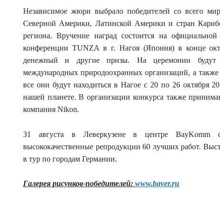
Независимое жюри выбрало победителей со всего мир
Северной Америки, Латинской Америки и стран Карибс
региона. Вручение наград состоится на официально
конференции TUNZA в г. Нагоя (Япония) в конце окт
денежный и другие призы. На церемонии будут п
международных природоохранных организаций, а также ок
все они будут находиться в Нагое с 20 по 26 октября 2
нашей планете. В организации конкурса также приним
компания Nikon.
31 августа в Леверкузене в центре BayKomm со
высококачественные репродукции 60 лучших работ. Выстав
в тур по городам Германии.
Галерея рисунков-победителей:
www.bayer.ru