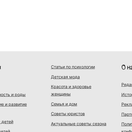
и
О н
Статьи по психологии
Детская мода
Реда
Красота и здоровье
женщины
ость и роды
Исто
Семья и дом
ие и развитие
Рекл
Советы юристов
Парт
 детей
Актуальные советы сезона
Поли
детей
конф