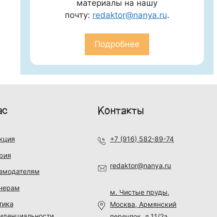
материалы на нашу
почту:
redaktor@nanya.ru
.
Подробнее
ас
Контакты
кция
+7 (916) 582-89-74
рия
redaktor@nanya.ru
амодателям
нерам
м. Чистые пруды,
тика
Москва, Армянский
иденциальности
переулок, д.11/2а