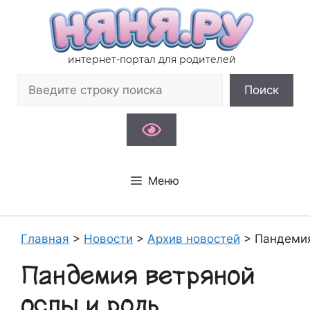
Перейти
к
содержимому
интернет-портал для родителей
Поиск
Поиск
Меню
Главная
>
Новости
>
Архив новостей
>
Пандемия
Пандемия ветряной
оспы и роль