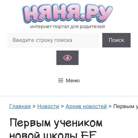
Перейти
к
содержимому
интернет-портал для родителей
Поиск
Поиск
Меню
Главная
>
Новости
>
Архив новостей
>
Первым у
Первым учеником
новой школы EF