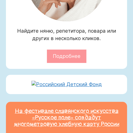
Найдите няню, репетитора, повара или
других в несколько кликов.
Подробнее
На фестивале славянского искусства
«Русское поле» создадут
многометровую хлебную карту России