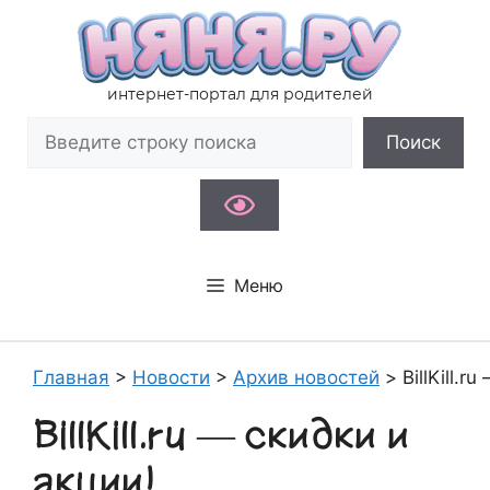
Перейти
к
содержимому
интернет-портал для родителей
Поиск
Поиск
Меню
Главная
>
Новости
>
Архив новостей
>
BillKill.r
BillKill.ru — скидки и
акции!