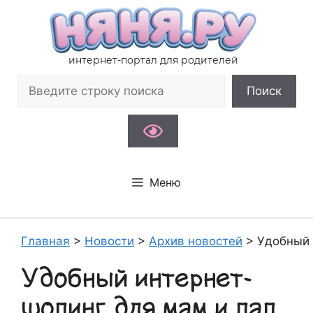
Перейти
к
содержимому
интернет-портал для родителей
Поиск
Поиск
Меню
Главная
>
Новости
>
Архив новостей
>
Удобный 
Удобный интернет-
шопинг для мам и пап