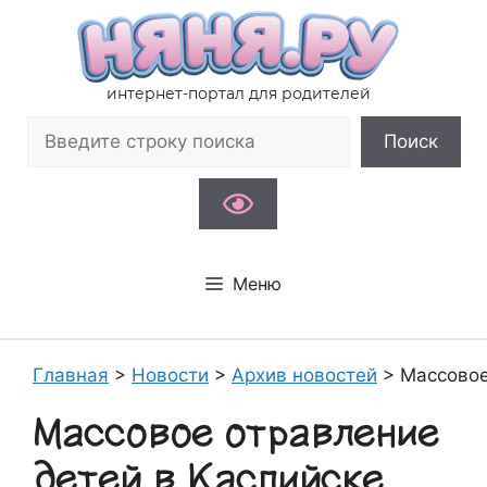
Перейти
к
содержимому
интернет-портал для родителей
Поиск
Поиск
Меню
Главная
>
Новости
>
Архив новостей
>
Массовое
Массовое отравление
детей в Каспийске