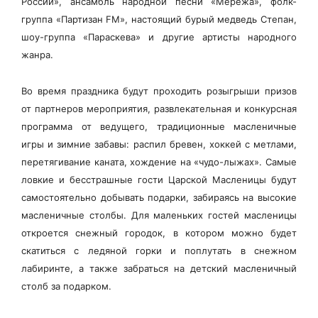
России»,
ансамбль народной песни «Мережа», фолк-
группа «Партизан FM», настоящий бурый медведь Степан,
шоу-группа «Параскева» и другие артисты народного
жанра.
Во время праздника будут проходить розыгрыши призов
от партнеров мероприятия, развлекательная и конкурсная
программа от ведущего, традиционные масленичные
игры и зимние забавы:
распил бревен, хоккей с метлами,
перетягивание каната, хождение на «чудо-лыжах». Самые
ловкие и бесстрашные гости Царской Масленицы будут
самостоятельно добывать подарки, забираясь на высокие
масленичные столбы. Для маленьких гостей масленицы
откроется снежный городок, в котором можно будет
скатиться с ледяной горки и поплутать в снежном
лабиринте, а также забраться на детский масленичный
столб за подарком.