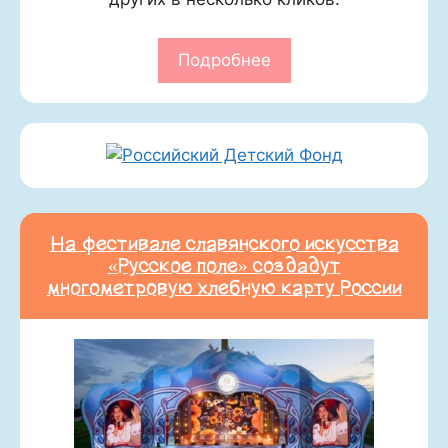
Подробнее
На фестивале славянского искусства
«Русское поле» создадут
многометровую хлебную карту России