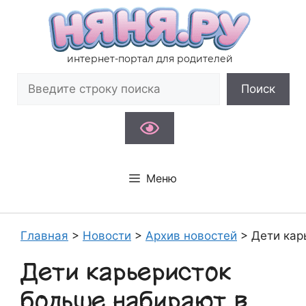
Перейти
к
содержимому
интернет-портал для родителей
Поиск
Поиск
Меню
Главная
>
Новости
>
Архив новостей
>
Дети кар
Дети карьеристок
больше набирают в