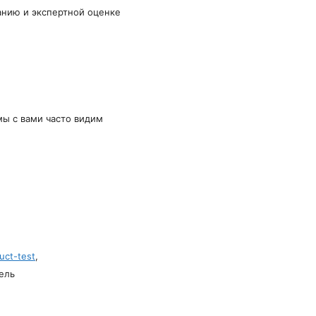
анию и экспертной оценке
мы с вами часто видим
uct-test
,
ель