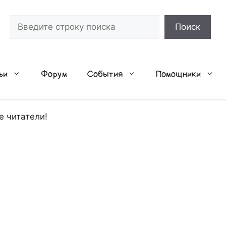
Поиск
Поиск
ьи
Форум
События
Помощники
е читатели!