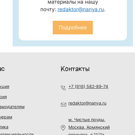
материалы на нашу
почту:
redaktor@nanya.ru
.
Подробнее
ас
Контакты
кция
+7 (916) 582-89-74
рия
redaktor@nanya.ru
амодателям
нерам
м. Чистые пруды,
тика
Москва, Армянский
иденциальности
переулок, д.11/2а