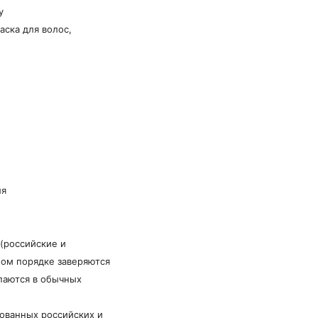
у
аска для волос,
ля
(российские и
ом порядке заверяются
паются в обычных
рованных российских и