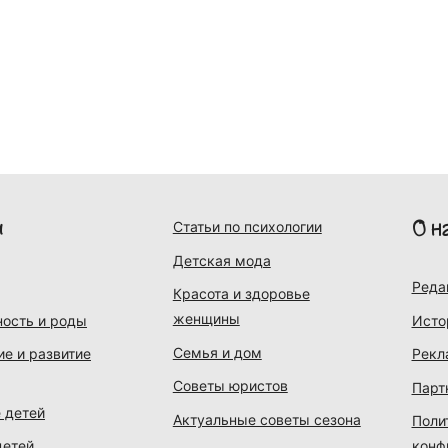
и
О н
Статьи по психологии
Детская мода
Реда
Красота и здоровье
женщины
ость и роды
Исто
Семья и дом
ие и развитие
Рекл
Советы юристов
Парт
 детей
Актуальные советы сезона
Поли
детей
конф