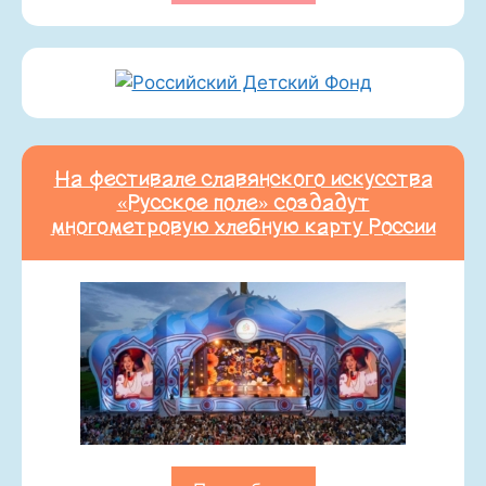
На фестивале славянского искусства
«Русское поле» создадут
многометровую хлебную карту России