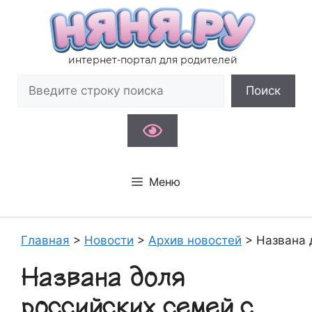
Перейти
к
содержимому
интернет-портал для родителей
Поиск
Поиск
Меню
Главная
>
Новости
>
Архив новостей
>
Названа 
Названа доля
российских семей с