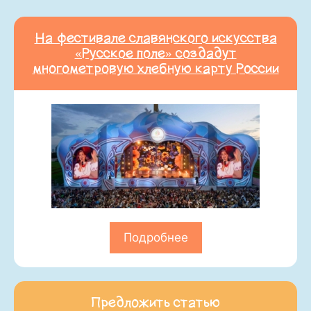
На фестивале славянского искусства
«Русское поле» создадут
многометровую хлебную карту России
Подробнее
Предложить статью