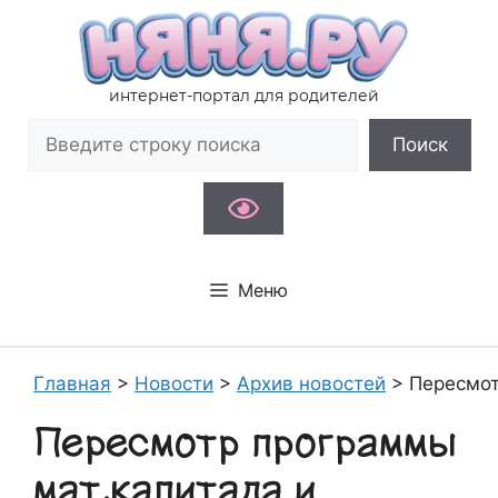
Перейти
к
содержимому
интернет-портал для родителей
Поиск
Поиск
Меню
Главная
>
Новости
>
Архив новостей
>
Пересмот
Пересмотр программы
мат.капитала и