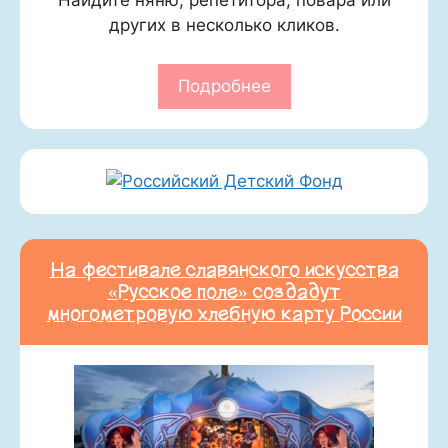
Найдите няню, репетитора, повара или
других в несколько кликов.
Подробнее
На фестивале славянского искусства
«Русское поле» создадут
многометровую хлебную карту России