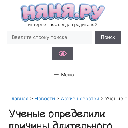
Перейти
к
содержимому
интернет-портал для родителей
Поиск
Поиск
Меню
Главная
>
Новости
>
Архив новостей
>
Ученые о
Ученые определили
причины длительного