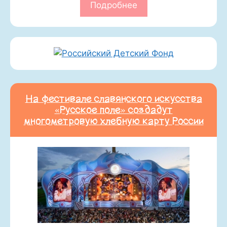
Подробнее
На фестивале славянского искусства
«Русское поле» создадут
многометровую хлебную карту России