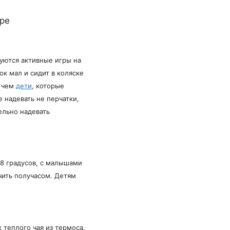
руются активные игры на
к мал и сидит в коляске
, чем
дети
, которые
 надевать не перчатки,
ельно надевать
18 градусов, с малышами
ичить получасом. Детям
 теплого чая из термоса,