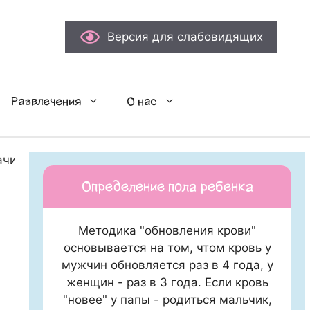
Версия для слабовидящих
Развлечения
О нас
ачи назвали пять правил январских прогулок с детьм
Определение пола ребенка
Методика "обновления крови"
основывается на том, чтом кровь у
мужчин обновляется раз в 4 года, у
женщин - раз в 3 года. Если кровь
"новее" у папы - родиться мальчик,