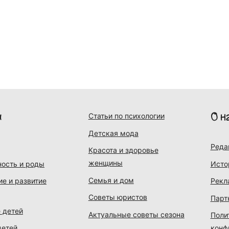
и
О н
Статьи по психологии
Детская мода
Реда
Красота и здоровье
женщины
ость и роды
Исто
Семья и дом
ие и развитие
Рекл
Советы юристов
Парт
 детей
Актуальные советы сезона
Поли
детей
конф