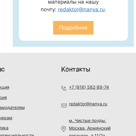
материалы на нашу
почту:
redaktor@nanya.ru
.
Подробнее
ас
Контакты
кция
+7 (916) 582-89-74
рия
redaktor@nanya.ru
амодателям
нерам
м. Чистые пруды,
тика
Москва, Армянский
иденциальности
переулок, д.11/2а